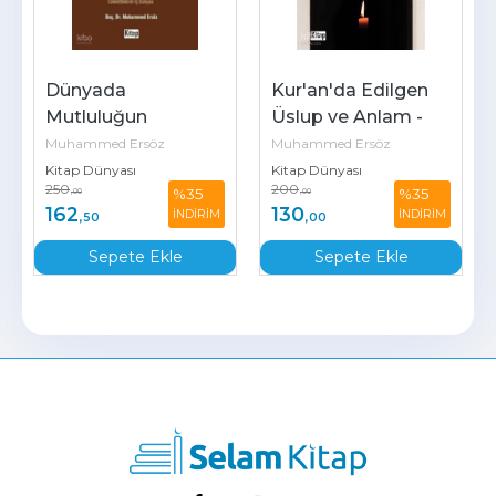
Dünyada 
Kur'an'da Edilgen 
Mutluluğun 
Üslup ve Anlam - 
Kur'an'daki 
Yorum İncelikleri
Muhammed Ersöz
Muhammed Ersöz
Formülü;Cennetliklerin 
Kitap Dünyası
Kitap Dünyası
250
200
%35
%35
İç Dünyası
,00
,00
162
130
İNDİRİM
İNDİRİM
,50
,00
Sepete Ekle
Sepete Ekle