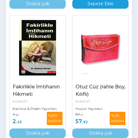
Stokta yok
Sepete Ekle
Fakirlikle İmtihanın 
Otuz Cüz (rahle Boy, 
Hikmeti
Kılıflı)
Kolektif1
Kolektif1
Karınca & Polen Yayınları
Huzur Yayınevi
4
89
%50
%35
,90
,11
2
57
İNDİRİM
İNDİRİM
,45
,92
Stokta yok
Stokta yok