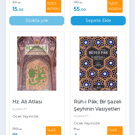
30
110
%50
%50
,00
,00
15
55
İNDİRİM
İNDİRİM
,00
,00
Stokta yok
Sepete Ekle
Hz. Ali Atlası
Rûh-i Pâk; Bir Şazeli 
Şeyhinin Vasiyetleri
Kolektif1
Kolektif1
Ocak Yayıncılık
Ocak Yayıncılık
130
8
%45
%45
,00
,00