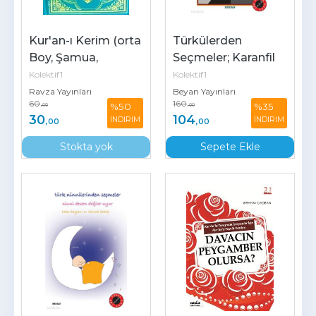
Kur'an-ı Kerim (orta 
Türkülerden 
Boy, Şamua, 
Seçmeler; Karanfil 
Bilgisayar Hatlı)
Oylum Oylum
Kolektif1
Kolektif1
Ravza Yayınları
Beyan Yayınları
60
160
%50
%35
,00
,00
30
104
İNDİRİM
İNDİRİM
,00
,00
Stokta yok
Sepete Ekle