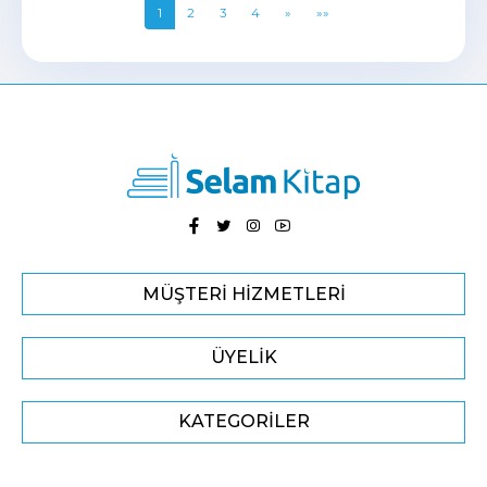
1
2
3
4
»
»»
MÜŞTERI HIZMETLERI
ÜYELIK
KATEGORILER