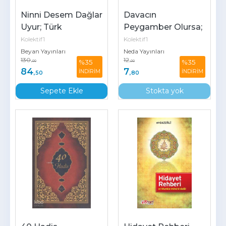
Ninni Desem Dağlar 
Davacın 
Uyur; Türk 
Peygamber Olursa; 
Ninnilerinden 
Kur'an'la Tanışmak 
Kolektif1
Kolektif1
Seçmeler
İsteyenlere Kur'an 
Beyan Yayınları
Neda Yayınları
130
12
%35
%35
,00
Teşvik...
,00
84
7
İNDİRİM
İNDİRİM
,50
,80
Sepete Ekle
Stokta yok