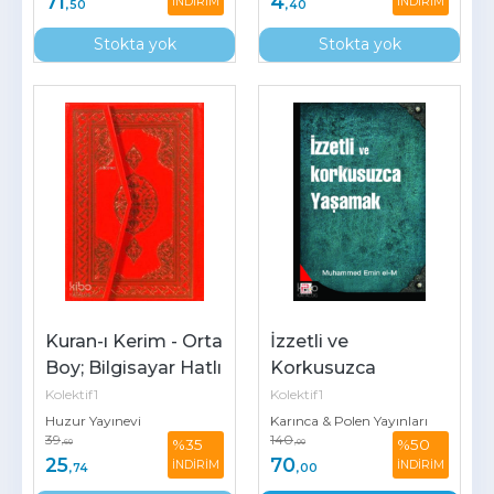
71
4
İNDİRİM
İNDİRİM
,50
,40
Stokta yok
Stokta yok
Kuran-ı Kerim - Orta 
İzzetli ve 
Boy; Bilgisayar Hatlı 
Korkusuzca 
2 Renk
Yaşamak
Kolektif1
Kolektif1
Huzur Yayınevi
Karınca & Polen Yayınları
39
140
%35
%50
,60
,00
25
70
İNDİRİM
İNDİRİM
,74
,00