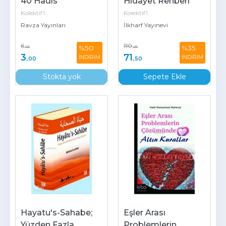
40 Hadis
Hidayet Rehberi
Kolektif1
Kolektif1
Ravza Yayınları
İlkharf Yayınevi
6
110
%50
%35
,00
,00
3
71
İNDİRİM
İNDİRİM
,00
,50
Stokta yok
Sepete Ekle
Hayatu's-Sahabe; 
Eşler Arası 
Yüzden Fazla 
Problemlerin 