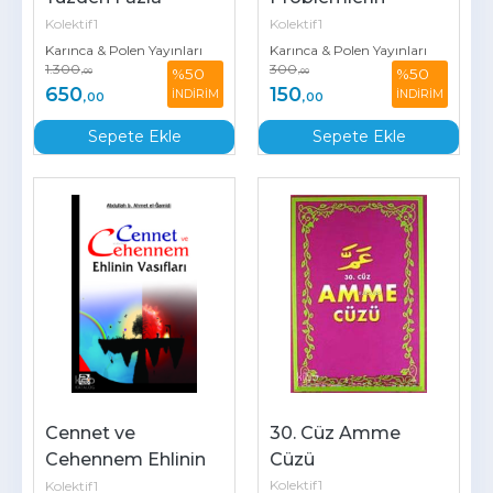
Sahabinin Gerçek 
Çözümünde Altın 
Kolektif1
Kolektif1
Yaşam Öyküleri
Kurallar
Karınca & Polen Yayınları
Karınca & Polen Yayınları
1.300
300
%50
%50
,00
,00
650
150
İNDİRİM
İNDİRİM
,00
,00
Sepete Ekle
Sepete Ekle
Cennet ve 
30. Cüz Amme 
Cehennem Ehlinin 
Cüzü
Vasıfları
Kolektif1
Kolektif1