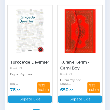
Türkçe'de Deyimler
Kuran-ı Kerim - 
Cami Boy; 
Kolektif1
Bilgisayar Hatlı 2 
Beyan Yayınları
Kolektif1
Renk
Huzur Yayınevi
120
1.000
%35
%35
,00
,00
78
650
İNDİRİM
İNDİRİM
,00
,00
Sepete Ekle
Sepete Ekle