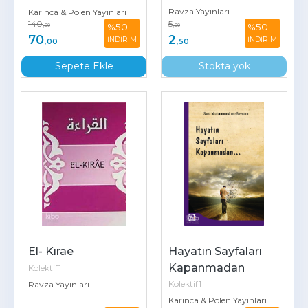
Ravza Yayınları
Karınca & Polen Yayınları
140
5
%50
%50
,00
,00
70
2
İNDİRİM
İNDİRİM
,00
,50
Sepete Ekle
Stokta yok
El- Kırae
Hayatın Sayfaları 
Kapanmadan
Kolektif1
Kolektif1
Ravza Yayınları
Karınca & Polen Yayınları