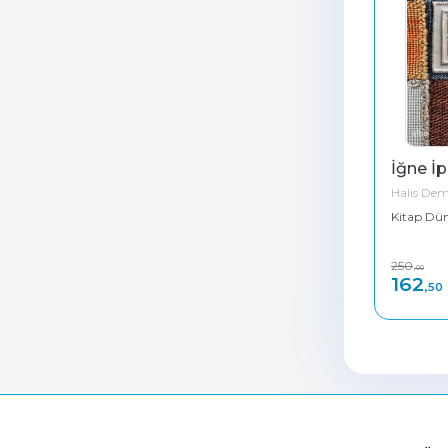
İğne İp
Halis Dem
Kitap Dün
250
,00
162
,50