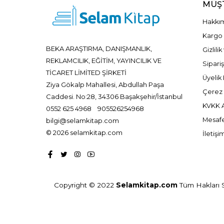
MÜŞT
Hakkı
Kargo 
BEKA ARAŞTIRMA, DANIŞMANLIK,
Gizlili
REKLAMCILIK, EĞİTİM, YAYINCILIK VE
Sipariş
TİCARET LİMİTED ŞİRKETİ
Üyelik 
Ziya Gökalp Mahallesi, Abdullah Paşa
Çerez P
Caddesi. No:28, 34306 Başakşehir/İstanbul
KVKK A
0552 625 4968
905526254968
Mesafe
bilgi@selamkitap.com
© 2026 selamkitap.com
İletişi
Copyright © 2022
Selamkitap.com
Tüm Hakları Sa