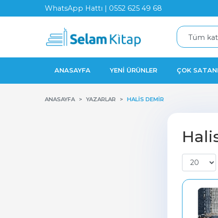
WhatsApp Hattı | 0552 625 49 68
ANASAYFA
YENI ÜRÜNLER
ÇOK SATAN
ANASAYFA
YAZARLAR
HALIS DEMIR
Hali