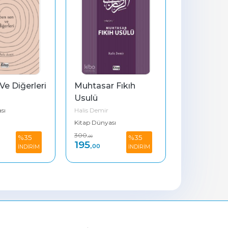
Ve Diğerleri
Muhtasar Fıkıh 
Usulü
sı
Halis Demir
Kitap Dünyası
300
%35
%35
,00
195
,00
İNDİRİM
İNDİRİM