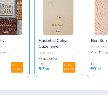
lik
Hasbihâl Gelişi 
Ben Sen 
Güzel Siyer 
ir
Halis Demir
Okumaları
yası
Kitap Dünya
Halis Demir
Kitap Dünyası
150
150
%35
%35
,00
,00
97
97
,50
,50
İNDİRİM
İNDİRİM