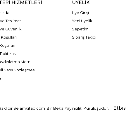
ERI HIZMETLERI
ÜYELIK
mızda
Üye Girişi
ve Teslimat
Yeni Üyelik
k ve Güvenlik
Sepetim
 Koşulları
Sipariş Takibi
Koşulları
olitikası
ydınlatma Metni
li Satış Sözleşmesi
m
Etbis
klıdır.
Selamkitap.com Bir Beka Yayıncılık Kuruluşudur.