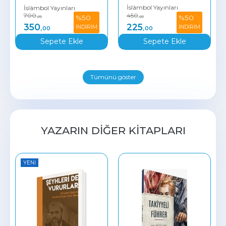
İslâmbol Yayınları
İslâmbol Yayınları
700
450
%50
%50
,00
,00
350
225
İNDİRİM
İNDİRİM
,00
,00
Sepete Ekle
Sepete Ekle
Tümünü göster
YAZARIN DIĞER KITAPLARI
YENI