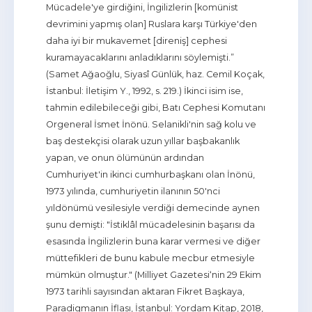
Mücadele'ye girdiğini, İngilizlerin [komünist
devrimini yapmış olan] Ruslara karşı Türkiye'den
daha iyi bir mukavemet [direniş] cephesi
kuramayacaklarını anladıklarını söylemişti.”
(Samet Ağaoğlu, Siyasî Günlük, haz. Cemil Koçak,
İstanbul: İletişim Y., 1992, s. 219.) İkinci isim ise,
tahmin edilebileceği gibi, Batı Cephesi Komutanı
Orgeneral İsmet İnönü. Selanikli'nin sağ kolu ve
baş destekçisi olarak uzun yıllar başbakanlık
yapan, ve onun ölümünün ardından
Cumhuriyet'in ikinci cumhurbaşkanı olan İnönü,
1973 yılında, cumhuriyetin ilanının 50'nci
yıldönümü vesilesiyle verdiği demecinde aynen
şunu demişti: "İstiklâl mücadelesinin başarısı da
esasında İngilizlerin buna karar vermesi ve diğer
müttefikleri de bunu kabule mecbur etmesiyle
mümkün olmuştur." (Milliyet Gazetesi‘nin 29 Ekim
1973 tarihli sayısından aktaran Fikret Başkaya,
Paradigmanın İflası, İstanbul: Yordam Kitap, 2018,