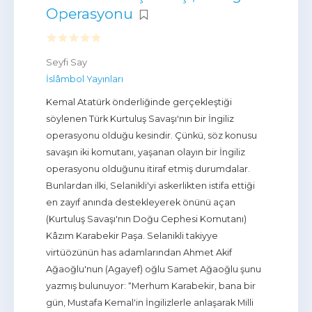
Operasyonu
Seyfi Say
İslâmbol Yayınları
Kemal Atatürk önderliğinde gerçekleştiği
söylenen Türk Kurtuluş Savaşı'nın bir İngiliz
operasyonu olduğu kesindir. Çünkü, söz konusu
savaşın iki komutanı, yaşanan olayın bir İngiliz
operasyonu olduğunu itiraf etmiş durumdalar.
Bunlardan ilki, Selanikli'yi askerlikten istifa ettiği
en zayıf anında destekleyerek önünü açan
(Kurtuluş Savaşı'nın Doğu Cephesi Komutanı)
Kâzım Karabekir Paşa. Selanikli takiyye
virtüözünün has adamlarından Ahmet Akif
Ağaoğlu'nun (Agayef) oğlu Samet Ağaoğlu şunu
yazmış bulunuyor: “Merhum Karabekir, bana bir
gün, Mustafa Kemal'in İngilizlerle anlaşarak Milli