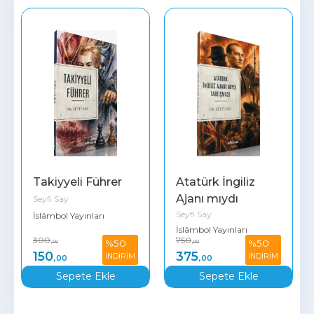
Takiyyeli Führer
Atatürk İngiliz 
Ajanı mıydı 
Seyfi Say
Seyfi Say
Tartışması
İslâmbol Yayınları
İslâmbol Yayınları
300
750
%50
%50
,00
,00
150
375
İNDİRİM
İNDİRİM
,00
,00
Sepete Ekle
Sepete Ekle