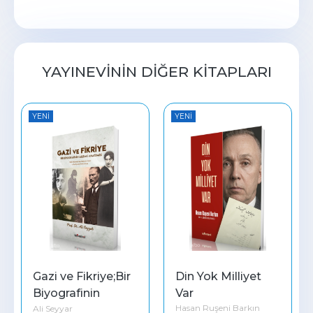
YAYINEVININ DIĞER KITAPLARI
YENI
YENI
Gazi ve Fikriye;Bir 
Din Yok Milliyet 
Biyografinin 
Var
Hasan Ruşeni Barkın
Ali Seyyar
Gizemli Anatomisi