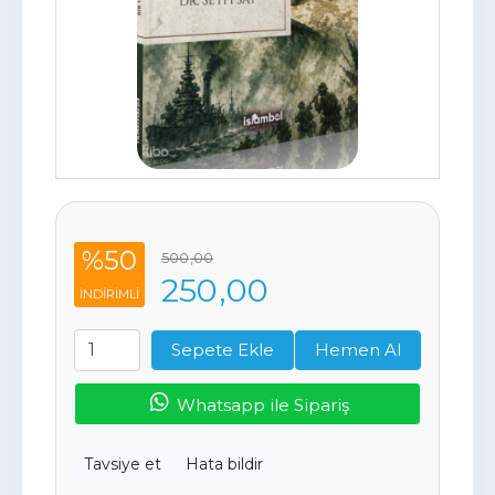
%50
500
,00
250
,00
INDIRIMLI
Sepete Ekle
Hemen Al
Whatsapp ile Sipariş
Tavsiye et
Hata bildir