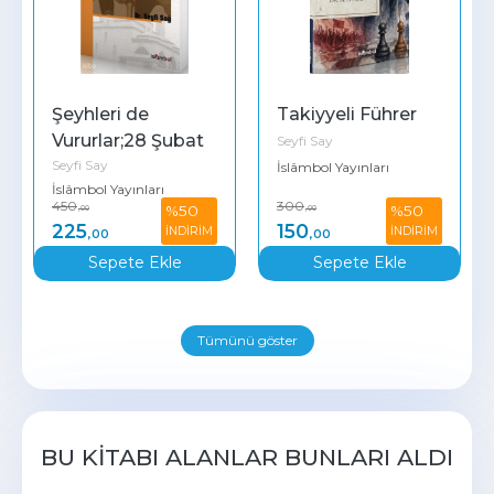
Şeyhleri de 
Takiyyeli Führer
Vururlar;28 Şubat 
Seyfi Say
Seyfi Say
Sürgünü Mahmud 
İslâmbol Yayınları
İslâmbol Yayınları
Esad Coşan Hoca
450
300
%50
%50
,00
,00
225
150
İNDİRİM
İNDİRİM
,00
,00
Sepete Ekle
Sepete Ekle
Tümünü göster
BU KITABI ALANLAR BUNLARI ALDI