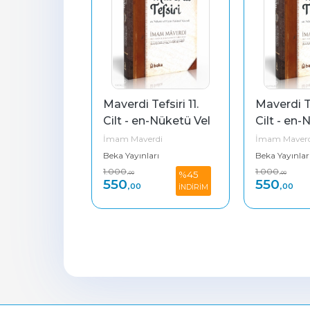
fsiri 12. 
Maverdi Tefsiri 11. 
Maverdi Tef
-Nüketü Vel 
Cilt - en-Nüketü Vel 
Cilt - en-
irul 
Uyun Tefsirul 
Uyun Tefsi
rdi
İmam Maverdi
İmam Maverd
Maverdi
Maverdi
rı
Beka Yayınları
Beka Yayınlar
1.000
1.000
%45
%45
,00
,00
550
550
,00
,00
İNDİRİM
İNDİRİM