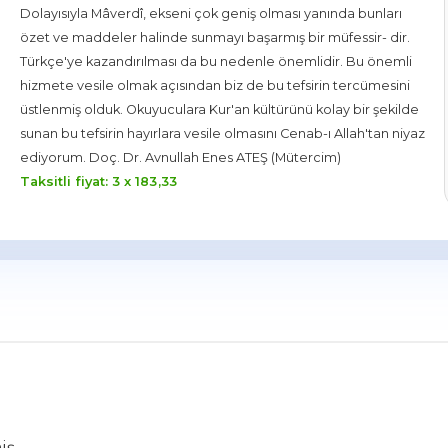
Dolayısıyla Mâverdî, ekseni çok geniş olması yanında bunları
özet ve maddeler halinde sunmayı başarmış bir müfessir- dir.
Türkçe'ye kazandırılması da bu nedenle önemlidir. Bu önemli
hizmete vesile olmak açısından biz de bu tefsirin tercümesini
üstlenmiş olduk. Okuyuculara Kur'an kültürünü kolay bir şekilde
sunan bu tefsirin hayırlara vesile olmasını Cenab-ı Allah'tan niyaz
ediyorum. Doç. Dr. Avnullah Enes ATEŞ (Mütercim)
Taksitli fiyat: 3 x
183
,33
iş.