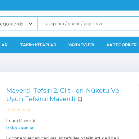
LAR
TAKIM KITAPLAR
YAYINEVLERI
KATEGORILER
Maverdi Tefsiri 2. Cilt - en-Nüketü Vel
Uyun Tefsirul Maverdi
İmam Maverdi
Beka Yayınları
İlk dönemlerden beri yazılan tefsirlerin takip ettikleri belli