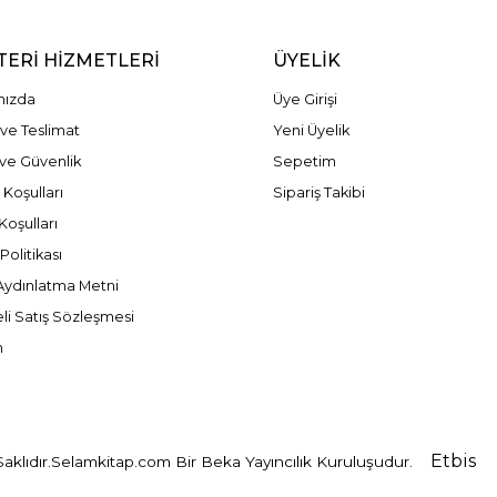
ERI HIZMETLERI
ÜYELIK
mızda
Üye Girişi
ve Teslimat
Yeni Üyelik
k ve Güvenlik
Sepetim
 Koşulları
Sipariş Takibi
Koşulları
olitikası
ydınlatma Metni
li Satış Sözleşmesi
m
Etbis
klıdır.
Selamkitap.com Bir Beka Yayıncılık Kuruluşudur.