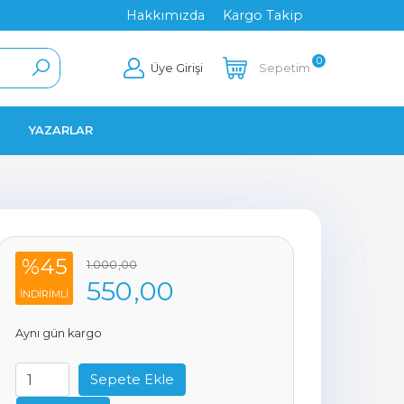
Hakkımızda
Kargo Takip
0
Üye Girişi
Sepetim
YAZARLAR
%45
1.000
,00
550
,00
INDIRIMLI
Aynı gün kargo
Sepete Ekle