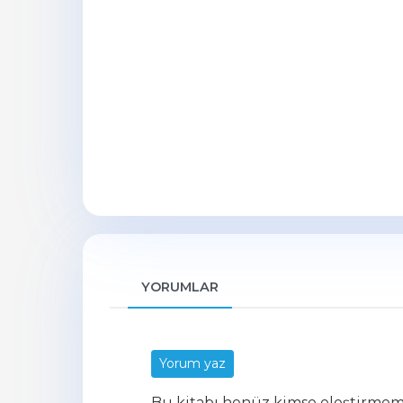
YORUMLAR
Yorum yaz
Bu kitabı henüz kimse eleştirmem