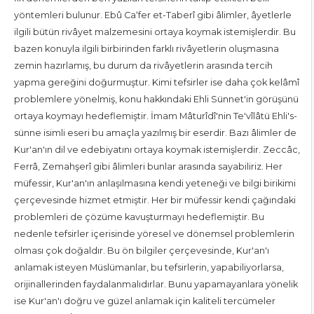
yöntemleri bulunur. Ebû Ca‘fer et-Taberî gibi âlimler, âyetlerle
ilgili bütün rivâyet malzemesini ortaya koymak istemişlerdir. Bu
bazen konuyla ilgili birbirinden farklı rivâyetlerin oluşmasına
zemin hazırlamış, bu durum da rivâyetlerin arasında tercih
yapma gereğini doğurmuştur. Kimi tefsirler ise daha çok kelâmî
problemlere yönelmiş, konu hakkındaki Ehli Sünnet'in görüşünü
ortaya koymayı hedeflemiştir. İmam Mâturîdî'nin Te'vîlâtü Ehli's-
sünne isimli eseri bu amaçla yazılmış bir eserdir. Bazı âlimler de
Kur'an'ın dil ve edebiyatını ortaya koymak istemişlerdir. Zeccâc,
Ferrâ, Zemahşerî gibi âlimleri bunlar arasında sayabiliriz. Her
müfessir, Kur'an'ın anlaşılmasına kendi yeteneği ve bilgi birikimi
çerçevesinde hizmet etmiştir. Her bir müfessir kendi çağındaki
problemleri de çözüme kavuşturmayı hedeflemiştir. Bu
nedenle tefsirler içerisinde yöresel ve dönemsel problemlerin
olması çok doğaldır. Bu ön bilgiler çerçevesinde, Kur'an'ı
anlamak isteyen Müslümanlar, bu tefsirlerin, yapabiliyorlarsa,
orijinallerinden faydalanmalıdırlar. Bunu yapamayanlara yönelik
ise Kur'an'ı doğru ve güzel anlamak için kaliteli tercümeler