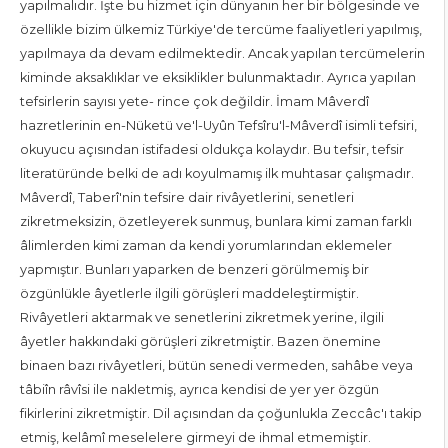
yapılmalıdır. İşte bu hizmet için dünyanın her bir bölgesinde ve
özellikle bizim ülkemiz Türkiye'de tercüme faaliyetleri yapılmış,
yapılmaya da devam edilmektedir. Ancak yapılan tercümelerin
kiminde aksaklıklar ve eksiklikler bulunmaktadır. Ayrıca yapılan
tefsirlerin sayısı yete- rince çok değildir. İmam Mâverdî
hazretlerinin en-Nüketü ve'l-Uyûn Tefsîru'l-Mâverdî isimli tefsiri,
okuyucu açısından istifadesi oldukça kolaydır. Bu tefsir, tefsir
literatüründe belki de adı koyulmamış ilk muhtasar çalışmadır.
Mâverdî, Taberî'nin tefsire dair rivâyetlerini, senetleri
zikretmeksizin, özetleyerek sunmuş, bunlara kimi zaman farklı
âlimlerden kimi zaman da kendi yorumlarından eklemeler
yapmıştır. Bunları yaparken de benzeri görülmemiş bir
özgünlükle âyetlerle ilgili görüşleri maddeleştirmiştir.
Rivâyetleri aktarmak ve senetlerini zikretmek yerine, ilgili
âyetler hakkındaki görüşleri zikretmiştir. Bazen önemine
binaen bazı rivâyetleri, bütün senedi vermeden, sahâbe veya
tâbiîn râvîsi ile nakletmiş, ayrıca kendisi de yer yer özgün
fikirlerini zikretmiştir. Dil açısından da çoğunlukla Zeccâc'ı takip
etmiş, kelâmî meselelere girmeyi de ihmal etmemiştir.