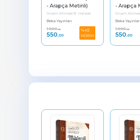
Metinli)
- Arapça Metinli)
- Arapça M
 B. Hanbel
İmam Ahmed B. Hanbel
İmam Ahmed 
rı
Beka Yayınları
Beka Yayınlar
1.000
1.000
%45
%45
,00
,00
550
550
,00
,00
İNDİRİM
İNDİRİM