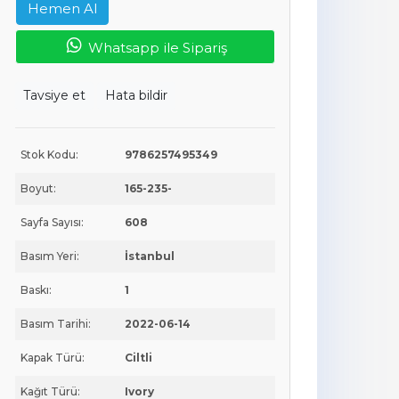
Hemen Al
Whatsapp ile Sipariş
Tavsiye et
Hata bildir
Stok Kodu:
9786257495349
Boyut:
165-235-
Sayfa Sayısı:
608
Basım Yeri:
İstanbul
Baskı:
1
Basım Tarihi:
2022-06-14
Kapak Türü:
Ciltli
Kağıt Türü:
Ivory