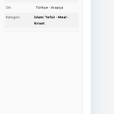
Dili:
Türkçe - Arapça
Kategori:
İslam
/
Tefsir - Meal -
Kıraat