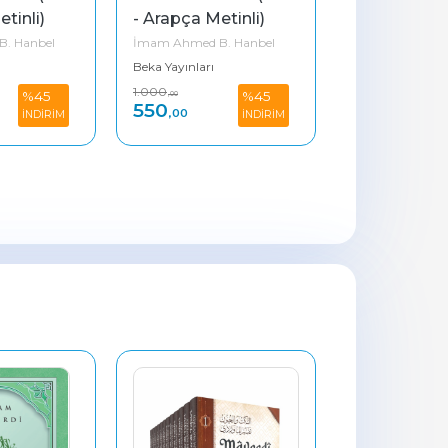
tinli)
- Arapça Metinli)
(Karton - Ar
Metinsiz)
. Hanbel
İmam Ahmed B. Hanbel
İmam Ahmed B.
Beka Yayınları
Beka Yayınları
1.000
400
%45
%45
,00
,00
550
220
,00
,00
İNDİRİM
İNDİRİM