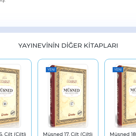
YAYINEVININ DIĞER KITAPLARI
YENI
YENI
Cilt (Ciltli 
Müsned 17. Cilt (Ciltli 
Müsned 18. C