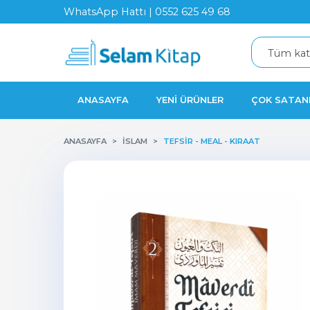
WhatsApp Hattı | 0552 625 49 68
ANASAYFA
YENI ÜRÜNLER
ÇOK SATAN
ANASAYFA
İSLAM
TEFSIR - MEAL - KIRAAT