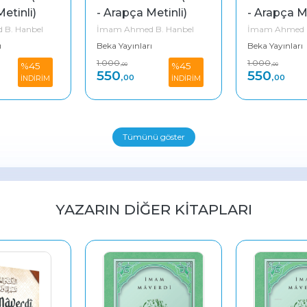
etinli)
- Arapça Metinli)
- Arapça Me
B. Hanbel
İmam Ahmed B. Hanbel
İmam Ahmed B
ı
Beka Yayınları
Beka Yayınları
1.000
1.000
%45
%45
,00
,00
550
550
,00
,00
İNDİRİM
İNDİRİM
Tümünü göster
YAZARIN DIĞER KITAPLARI