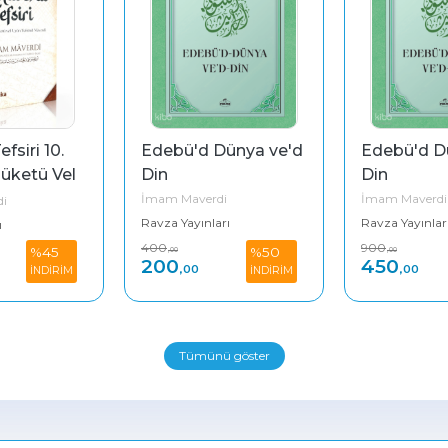
siri 10. 
Edebü'd Dünya ve'd 
Edebü'd Dü
Nüketü Vel 
Din
Din
rul 
İmam Maverdi
İmam Maverdi
i
Ravza Yayınları
Ravza Yayınlar
ı
400
900
%45
%50
,00
,00
200
450
,00
,00
İNDİRİM
İNDİRİM
Tümünü göster