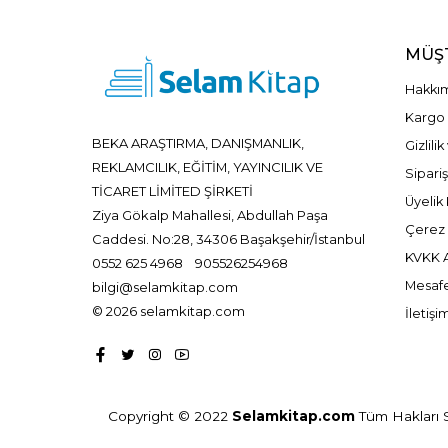
MÜŞT
Hakkı
Kargo 
BEKA ARAŞTIRMA, DANIŞMANLIK,
Gizlili
REKLAMCILIK, EĞİTİM, YAYINCILIK VE
Sipariş
TİCARET LİMİTED ŞİRKETİ
Üyelik 
Ziya Gökalp Mahallesi, Abdullah Paşa
Çerez P
Caddesi. No:28, 34306 Başakşehir/İstanbul
KVKK A
0552 625 4968
905526254968
Mesafe
bilgi@selamkitap.com
© 2026 selamkitap.com
İletişi
Copyright © 2022
Selamkitap.com
Tüm Hakları Sa