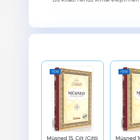
YENI
YENI
 Cilt (Ciltli 
Müsned 15. Cilt (Ciltli 
Müsned 16. 