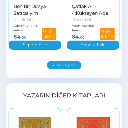
Ben Bir Dünya 
Çatlak Ali - 
Satıcısıyım
4;Kükreyen Ada
Mihrali Çelik
Mihrali Çelik
Aden Yayınları
Aden Yayınları
140
140
%40
%40
,00
,00
84
84
İNDİRİM
İNDİRİM
,00
,00
Sepete Ekle
Sepete Ekle
Tümünü göster
YAZARIN DIĞER KITAPLARI