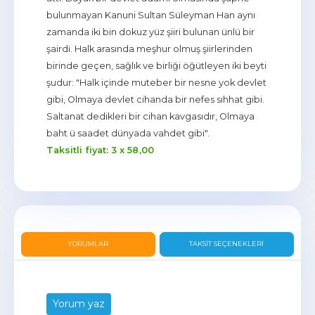
bulunmayan Kanuni Sultan Süleyman Han aynı
zamanda iki bin dokuz yüz şiiri bulunan ünlü bir
şairdi. Halk arasında meşhur olmuş şiirlerinden
birinde geçen, sağlık ve birliği öğütleyen iki beyti
şudur: "Halk içinde muteber bir nesne yok devlet
gibi, Olmaya devlet cihanda bir nefes sıhhat gibi.
Saltanat dedikleri bir cihan kavgasıdır, Olmaya
baht ü saadet dünyada vahdet gibi".
Taksitli fiyat: 3 x
58
,00
YORUMLAR
TAKSIT SEÇENEKLERI
Yorum yaz