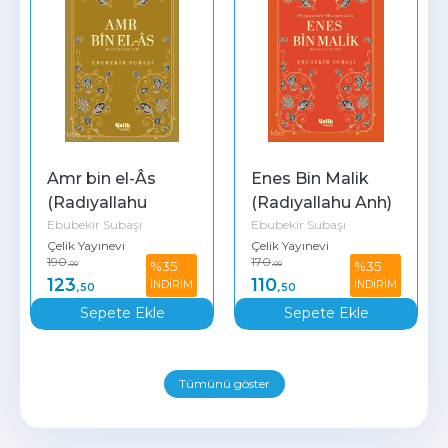
Amr bin el-Âs 
Enes Bin Malik 
(Radıyallahu 
(Radıyallahu Anh) 
Ebubekir Subaşı
Ebubekir Subaşı
Anh);Hidayet 
Peygamber 
Çelik Yayınevi
Çelik Yayınevi
Yıldızları
Hizmetkarı - 
190
170
%35
%35
,00
,00
Hidayet Yıldızları
123
110
İNDİRİM
İNDİRİM
,50
,50
Sepete Ekle
Sepete Ekle
Tümünü göster