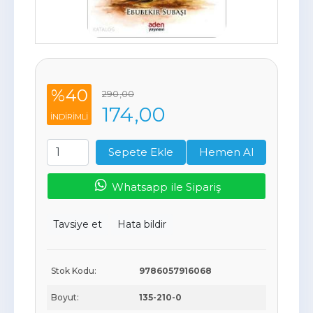
%40
290
,00
174
,00
INDIRIMLI
Sepete Ekle
Hemen Al
Whatsapp ile Sipariş
Tavsiye et
Hata bildir
Stok Kodu:
9786057916068
Boyut:
135-210-0