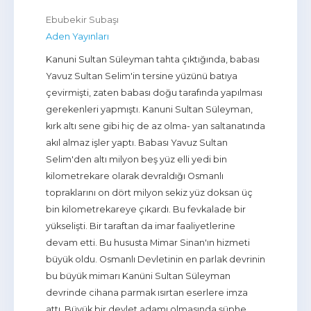
Ebubekir Subaşı
Aden Yayınları
Kanuni Sultan Süleyman tahta çıktığında, babası
Yavuz Sultan Selim'in tersine yüzünü batıya
çevirmişti, zaten babası doğu tarafında yapılması
gerekenleri yapmıştı. Kanuni Sultan Süleyman,
kırk altı sene gibi hiç de az olma- yan saltanatında
akıl almaz işler yaptı. Babası Yavuz Sultan
Selim'den altı milyon beş yüz elli yedi bin
kilometrekare olarak devraldığı Osmanlı
topraklarını on dört milyon sekiz yüz doksan üç
bin kilometrekareye çıkardı. Bu fevkalade bir
yükselişti. Bir taraftan da imar faaliyetlerine
devam etti. Bu hususta Mimar Sinan'ın hizmeti
büyük oldu. Osmanlı Devletinin en parlak devrinin
bu büyük mimarı Kanüni Sultan Süleyman
devrinde cihana parmak ısırtan eserlere imza
attı. Büyük bir devlet adamı olmasında şüphe