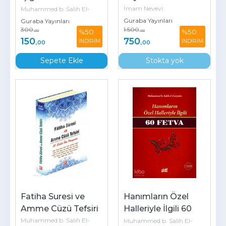
Kılma Şekli
İmam Nevevi
Muhammed b. Salih El-
Guraba Yayınları
Guraba Yayınları
Useymîn
300
1.500
%50
%50
,00
,00
150
750
İNDİRİM
İNDİRİM
,00
,00
Sepete Ekle
Stokta yok
Fatiha Suresi ve 
Hanımların Özel 
Amme Cüzü Tefsiri
Halleriyle İlgili 60 
Fetva
Muhammed b. Salih El-
Muhammed b. Salih El-