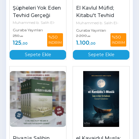
Şüpheleri Yok Eden 
El Kavlul Müfid; 
Tevhid Gerçeği
Kitabu't Tevhid 
Şerhi  1/2
Muhammed b. Salih El-
Muhammed b. Salih El-
Guraba Yayınları
Useymîn
Guraba Yayınları
Useymîn
250
2.200
%50
%50
,00
,00
125
1.100
İNDİRİM
İNDİRİM
,00
,00
Sepete Ekle
Sepete Ekle
Riyazüs Salihin 
el Kavaidul Musla; 