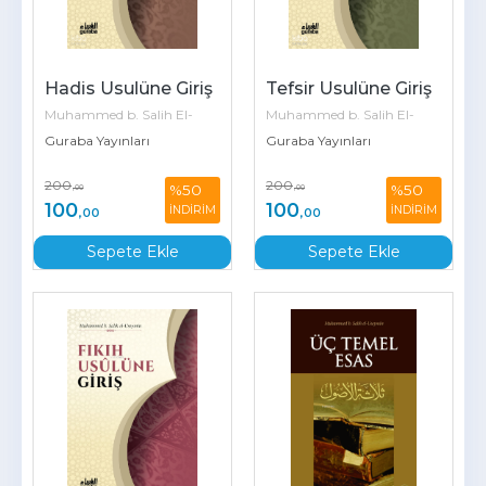
Hadis Usulüne Giriş
Tefsir Usulüne Giriş
Muhammed b. Salih El-
Muhammed b. Salih El-
Useymîn
Guraba Yayınları
Useymîn
Guraba Yayınları
200
200
%50
%50
,00
,00
100
100
İNDİRİM
İNDİRİM
,00
,00
Sepete Ekle
Sepete Ekle