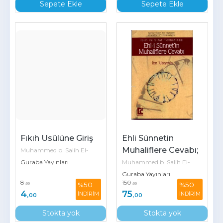
Sepete Ekle
Sepete Ekle
Fıkıh Usûlüne Giriş
Ehli Sünnetin 
Muhaliflere Cevabı; 
Muhammed b. Salih El-
Ehli Sünnetin 
Useymîn
Guraba Yayınları
Muhammed b. Salih El-
Muhaliflere Cevabı
Guraba Yayınları
Useymîn
8
150
%50
%50
,00
,00
4
75
İNDİRİM
İNDİRİM
,00
,00
Stokta yok
Stokta yok