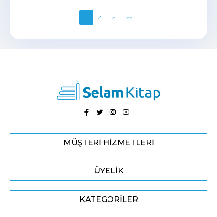
1
2
»
»»
MÜŞTERI HIZMETLERI
ÜYELIK
KATEGORILER