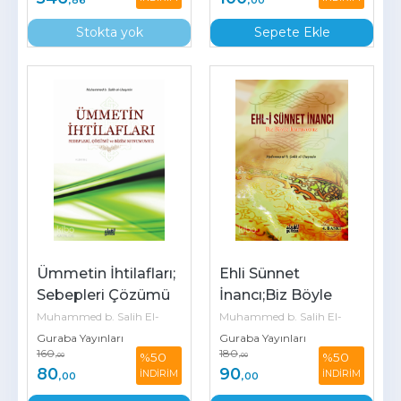
,86
,00
Stokta yok
Sepete Ekle
Ümmetin İhtilafları; 
Ehli Sünnet 
Sebepleri Çözümü 
İnancı;Biz Böyle 
ve Bizim Konumuz
İnanıyoruz
Muhammed b. Salih El-
Muhammed b. Salih El-
Guraba Yayınları
Guraba Yayınları
Useymîn
Useymîn
160
180
%50
%50
,00
,00
80
90
İNDİRİM
İNDİRİM
,00
,00