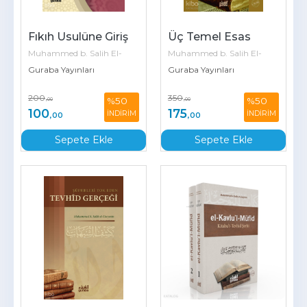
Fıkıh Usulüne Giriş
Üç Temel Esas
Muhammed b. Salih El-
Muhammed b. Salih El-
Useymîn
Guraba Yayınları
Useymîn
Guraba Yayınları
200
350
%50
%50
,00
,00
100
175
İNDİRİM
İNDİRİM
,00
,00
Sepete Ekle
Sepete Ekle