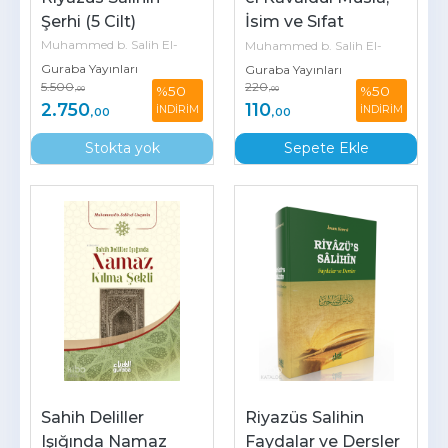
Şerhi (5 Cilt)
İsim ve Sıfat 
Tevhidinde Temel 
Muhammed b. Salih El-
Muhammed b. Salih El-
Kaideler
Guraba Yayınları
Useymîn
Guraba Yayınları
Useymîn
5.500
220
%50
%50
,00
,00
2.750
110
İNDİRİM
İNDİRİM
,00
,00
Stokta yok
Sepete Ekle
Sahih Deliller 
Riyazüs Salihin 
Işığında Namaz 
Faydalar ve Dersler