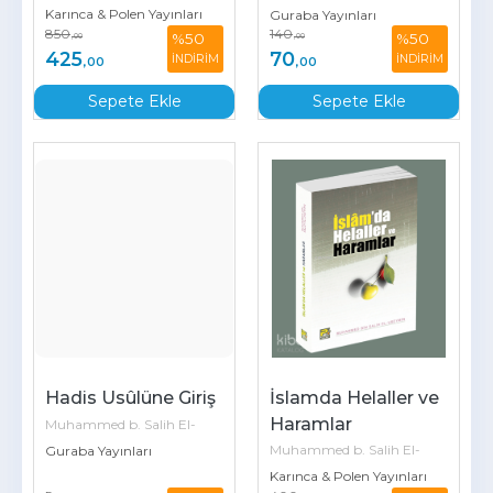
Karınca & Polen Yayınları
Useymîn
Guraba Yayınları
Useymîn
850
140
%50
%50
,00
,00
425
70
İNDİRİM
İNDİRİM
,00
,00
Sepete Ekle
Sepete Ekle
Hadis Usûlüne Giriş
İslamda Helaller ve 
Haramlar
Muhammed b. Salih El-
Muhammed b. Salih El-
Useymîn
Guraba Yayınları
Karınca & Polen Yayınları
Useymîn