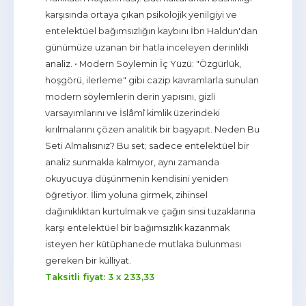
karşısında ortaya çıkan psikolojik yenilgiyi ve
entelektüel bağımsızlığın kaybını İbn Haldun'dan
günümüze uzanan bir hatla inceleyen derinlikli
analiz. • Modern Söylemin İç Yüzü: "Özgürlük,
hoşgörü, ilerleme" gibi cazip kavramlarla sunulan
modern söylemlerin derin yapısını, gizli
varsayımlarını ve İslâmî kimlik üzerindeki
kırılmalarını çözen analitik bir başyapıt. Neden Bu
Seti Almalısınız? Bu set; sadece entelektüel bir
analiz sunmakla kalmıyor, aynı zamanda
okuyucuya düşünmenin kendisini yeniden
öğretiyor. İlim yoluna girmek, zihinsel
dağınıklıktan kurtulmak ve çağın sinsi tuzaklarına
karşı entelektüel bir bağımsızlık kazanmak
isteyen her kütüphanede mutlaka bulunması
gereken bir külliyat.
Taksitli fiyat: 3 x
233
,33