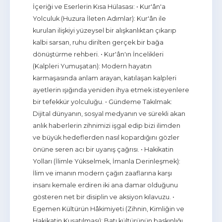
İçeriği ve Eserlerin Kısa Hülasası: • Kur'ân'a
Yolculuk (Huzura İleten Adımlar): Kur'ân ile
kurulan ilişkiyi yüzeysel bir alışkanlıktan çıkarıp
kalbi sarsan, ruhu dirilten gerçek bir bağa
dönüştürme rehberi. • Kur'ân'ın İncelikleri
(Kalpleri Yumuşatan): Modern hayatın
karmaşasında anlam arayan, katılaşan kalpleri
ayetlerin ışığında yeniden ihya etmek isteyenlere
bir tefekkür yolculuğu. • Gündeme Takılmak:
Dijital dünyanın, sosyal medyanın ve sürekli akan
anlık haberlerin zihnimizi işgal edip bizi ilimden
ve büyük hedeflerden nasıl kopardığını gözler
önüne seren acı bir uyanış çağrısı. • Hakikatin
Yolları (İlimle Yükselmek, İmanla Derinleşmek):
İlim ve imanın modern çağın zaaflarına karşı
insanı kemale erdiren iki ana damar olduğunu
gösteren net bir disiplin ve aksiyon kılavuzu. •
Egemen Kültürün Hâkimiyeti (Zihnin, Kimliğin ve
Hakikatin Kuşatılması): Batı kültürünün baskınlığı