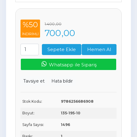
%50
1.400
,00
700
,00
INDIRIMLI
Sepete Ekle
Hemen Al
Whatsapp ile Sipariş
Tavsiye et
Hata bildir
Stok Kodu:
9786256686908
Boyut:
135-195-10
Sayfa Sayısı:
1496
Baskı:
1