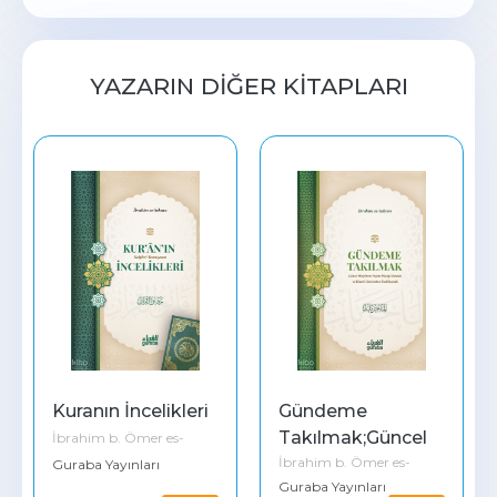
YAZARIN DIĞER KITAPLARI
Kuranın İncelikleri
Gündeme 
Takılmak;Güncel 
İbrahim b. Ömer es-
İbrahim b. Ömer es-
Olayların Peşine 
Sekran
Guraba Yayınları
Guraba Yayınları
Sekran
Düşüp İlimden ve 