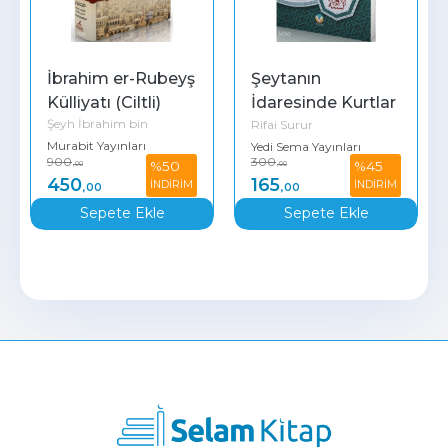
İbrahim er-Rubeyş 
Şeytanın 
Külliyatı (Ciltli)
İdaresinde Kurtlar 
Şeyh İbrahim bin
Rifai Surur
Çoban Olursa
Murabit Yayınları
Yedi Sema Yayınları
Süleyman er-Rubeyş
900
300
%50
%45
,00
,00
450
165
İNDİRİM
İNDİRİM
,00
,00
Sepete Ekle
Sepete Ekle