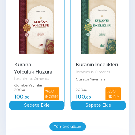
Kurana 
Kuranın İncelikleri
Yolculuk;Huzura 
İbrahim b. Ömer es-
İbrahim b. Ömer es-
İleten Adımlar
Sekran
Guraba Yayınları
Guraba Yayınları
Sekran
200
200
%50
%50
,00
,00
100
100
İNDİRİM
İNDİRİM
,00
,00
Sepete Ekle
Sepete Ekle
Tümünü göster