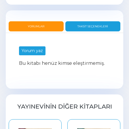
YORUMLAR
TAKSIT SEÇENEKLERI
Yorum yaz
Bu kitabı henüz kimse eleştirmemiş.
YAYINEVININ DIĞER KITAPLARI