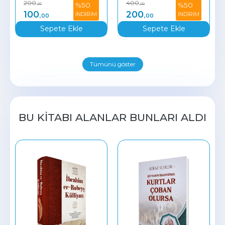
200
400
%50
%50
,00
,00
İslami...
100
200
İNDİRİM
İNDİRİM
,00
,00
Sepete Ekle
Sepete Ekle
Tümünü göster
BU KITABI ALANLAR BUNLARI ALDI