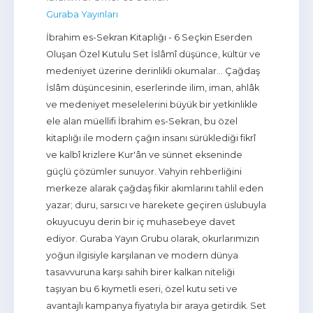
Guraba Yayınları
İbrahim es-Sekran Kitaplığı - 6 Seçkin Eserden
Oluşan Özel Kutulu Set İslâmî düşünce, kültür ve
medeniyet üzerine derinlikli okumalar… Çağdaş
İslâm düşüncesinin, eserlerinde ilim, iman, ahlâk
ve medeniyet meselelerini büyük bir yetkinlikle
ele alan müellifi İbrahim es-Sekran, bu özel
kitaplığı ile modern çağın insanı sürüklediği fikrî
ve kalbî krizlere Kur'ân ve sünnet ekseninde
güçlü çözümler sunuyor. Vahyin rehberliğini
merkeze alarak çağdaş fikir akımlarını tahlil eden
yazar; duru, sarsıcı ve harekete geçiren üslubuyla
okuyucuyu derin bir iç muhasebeye davet
ediyor. Guraba Yayın Grubu olarak, okurlarımızın
yoğun ilgisiyle karşılanan ve modern dünya
tasavvuruna karşı sahih birer kalkan niteliği
taşıyan bu 6 kıymetli eseri, özel kutu seti ve
avantajlı kampanya fiyatıyla bir araya getirdik. Set