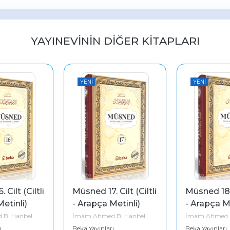
YAYINEVININ DIĞER KITAPLARI
ENI
YENI
YE
ned 17. Cilt (Ciltli 
Müsned 18. Cilt (Ciltli 
Müsn
Arapça Metinli)
- Arapça Metinli)
- A
m Ahmed B. Hanbel
İmam Ahmed B. Hanbel
İmam
a Yayınları
Beka Yayınları
Beka 