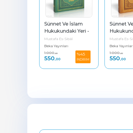
Sünnet Ve İslam 
Sünnet Ve İslam 
Hukukundaki Yeri - 
Hukukundaki Yeri - 
do
Termo Deri - Yeşil
Termo Deri - 
Mustafa Es-Sibâî
Mustafa Es-Sibâî
Kahverengi
Beka Yayınları
Beka Yayınları
1.000
1.000
%45
%45
,00
,00
550
550
,00
,00
M
İNDİRİM
İNDİRİM