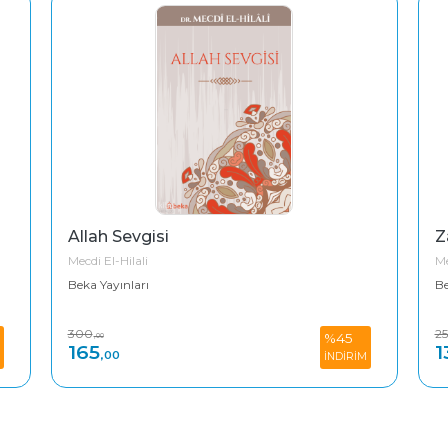
Allah Sevgisi
Z
Mecdi El-Hilali
Me
Beka Yayınları
Be
300
2
%45
,00
165
1
,00
İNDİRİM