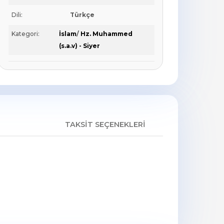
Dili:
Türkçe
Kategori:
İslam
/
Hz. Muhammed
(s.a.v) - Siyer
TAKSIT SEÇENEKLERI