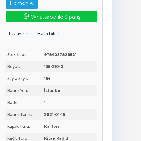
Hemen Al
Whatsapp ile Sipariş
Tavsiye et
Hata bildir
Stok Kodu:
9786057828521
Boyut:
135-210-0
Sayfa Sayısı:
154
Basım Yeri:
İstanbul
Baskı:
1
Basım Tarihi:
2021-01-15
Kapak Türü:
Karton
Kağıt Türü:
Kitap Kağıdı