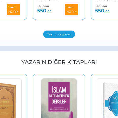
00
1.000
1.00
%45
%45
,00
,00
50
550
55
,00
,00
İNDİRİM
İNDİRİM
Tümünü göster
YAZARIN DIĞER KITAPLARI