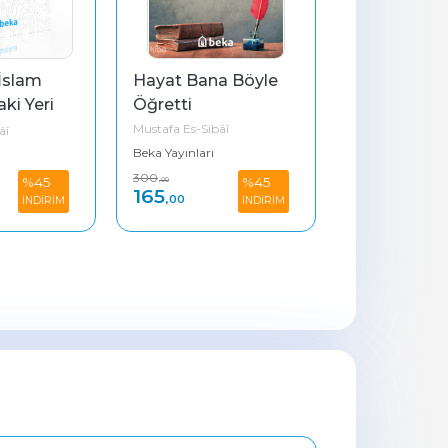
Hayat Bana Böyle 
Tarihe Yön Veren 
Öğretti
Büyüklerimiz
Mustafa Es-Sibâî
Mustafa Es-Sibâî
Beka Yayınları
Beka Yayınları
300
250
%45
%45
,00
,00
165
137
,00
,50
İNDİRİM
İNDİRİM