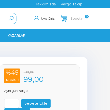
Hakkımızda
Kargo Takip
0
Üye Girişi
Sepetim
YAZARLAR
%45
180
,00
99
,00
INDIRIMLI
Aynı gün kargo
Sepete Ekle