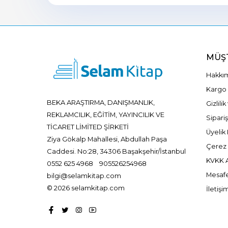
MÜŞT
Hakkı
Kargo 
BEKA ARAŞTIRMA, DANIŞMANLIK,
Gizlili
REKLAMCILIK, EĞİTİM, YAYINCILIK VE
Sipariş
TİCARET LİMİTED ŞİRKETİ
Üyelik 
Ziya Gökalp Mahallesi, Abdullah Paşa
Çerez P
Caddesi. No:28, 34306 Başakşehir/İstanbul
KVKK A
0552 625 4968
905526254968
Mesafe
bilgi@selamkitap.com
© 2026 selamkitap.com
İletişi