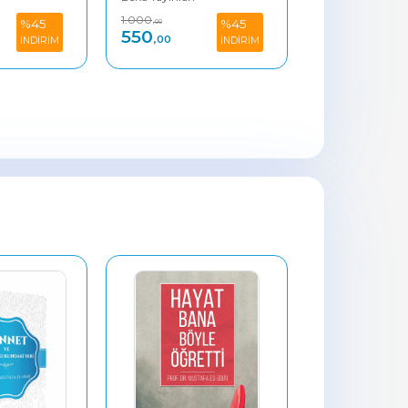
0
400
400
%45
%45
,00
,00
,00
0
220
220
,00
,00
İNDİRİM
İNDİRİM