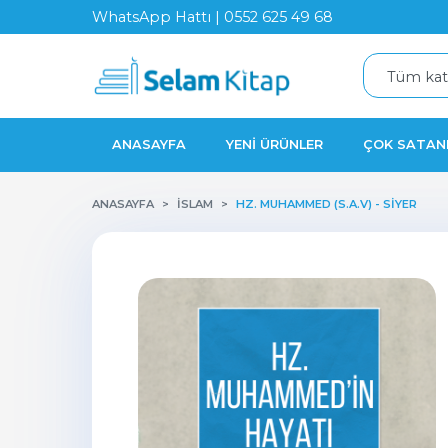
WhatsApp Hattı | 0552 625 49 68
ANASAYFA
YENI ÜRÜNLER
ÇOK SATAN
ANASAYFA
İSLAM
HZ. MUHAMMED (S.A.V) - SIYER