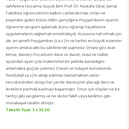
sahifelere Hocamız, büyük âlim Prof. Dr. Mustafa Sıbai, Şeriat
Fakültesi öğrencilerinin kalbini canlandırmak, onları ve
peşinden giden bütün İslâm gençliğine Pey­gamberin siyerini
öğrenme sevgisini aşılamak, bunu öğrenip hayatlarına
uygulamalarını sağlamak emelindeydi. Arzusuna nail olmak için
de, en şerefli Peygamber (s.a.v.)'in ve tarihin en büyük insanının
siyerini anlatacaktı bu sahifelerde şüphesiz. Onlara göz atan
kimse, davetçi hocamızın dava ve davet, resul ve risâlet
açısından siyeri çok mü­kemmel bir şekilde kavradığını
anlamakta güçlük çekmez. Davet ve hidayet konularında
Resûlullah (a.s.)'in attığı adımları kavramaktan üstün
tecrübesinden dolayı her yerde davetçinin alacağı ders ve
ibretlere parmak basmayı başarmıştır. Onun için olayları ne bir
tarihçi gibi sergilemiş ve ne de bir fakih veya kelâmcı gibi
münakaşalı tarafını almıştır.
Taksitli fiyat: 3 x
33
,00