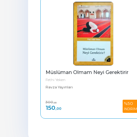
Müslüman Olmam Neyi Gerektirir
Fethi Yeken
Ravza Yayınları
300
%50
,00
150
,00
İNDİRİM