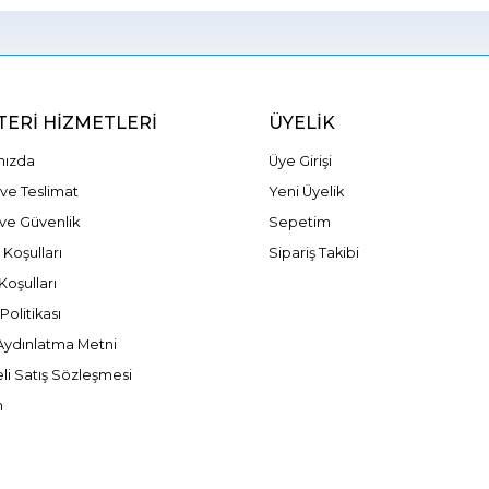
ERI HIZMETLERI
ÜYELIK
mızda
Üye Girişi
ve Teslimat
Yeni Üyelik
k ve Güvenlik
Sepetim
 Koşulları
Sipariş Takibi
Koşulları
olitikası
ydınlatma Metni
li Satış Sözleşmesi
m