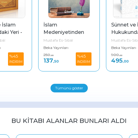
İslam 
Sünnet ve İslam 
Medeniyetinden 
Hukukundaki Yeri 
Dersler
(Ciltli)
Mustafa Es-Sibâî
Mustafa Es-Sibâî
Beka Yayınları
Beka Yayınları
250
900
%45
%45
,00
,00
137
495
,50
,00
İNDİRİM
İNDİRİM
Tümünü göster
BU KITABI ALANLAR BUNLARI ALDI