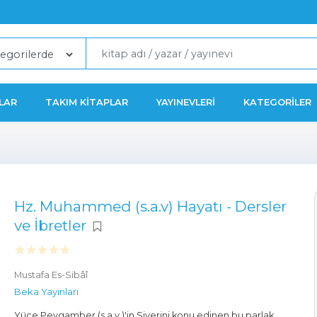
LAR
TAKIM KITAPLAR
YAYINEVLERI
KATEGORILER
Hz. Muhammed (s.a.v) Hayatı - Dersler
ve İbretler
Mustafa Es-Sibâî
Beka Yayınları
Yüce Peygamber (s.a.v.)'in Siyerini konu edinen bu parlak