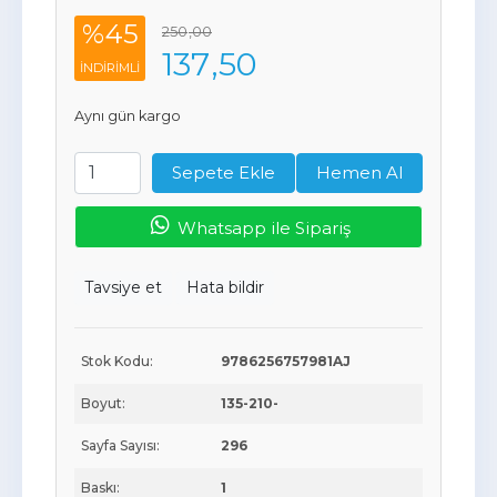
%45
250
,00
137
,50
INDIRIMLI
Aynı gün kargo
Sepete Ekle
Hemen Al
Whatsapp ile Sipariş
Tavsiye et
Hata bildir
Stok Kodu:
9786256757981AJ
Boyut:
135-210-
Sayfa Sayısı:
296
Baskı:
1