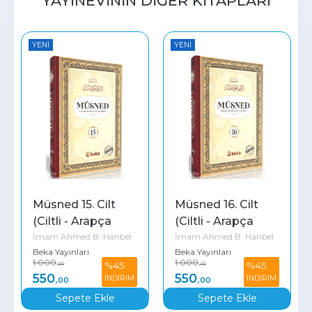
YAYINEVININ DIĞER KITAPLARI
YENI
YENI
Müsned 15. Cilt 
Müsned 16. Cilt 
(Ciltli - Arapça 
(Ciltli - Arapça 
İmam Ahmed B. Hanbel
İmam Ahmed B. Hanbel
Metinli)
Metinli)
Beka Yayınları
Beka Yayınları
1.000
1.000
%45
%45
,00
,00
550
550
İNDİRİM
İNDİRİM
,00
,00
Sepete Ekle
Sepete Ekle