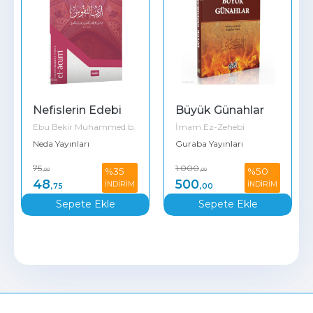
Nefislerin Edebi
Büyük Günahlar
Ebu Bekir Muhammed b.
İmam Ez-Zehebi
el-Huseyn el-Acurrî
Neda Yayınları
Guraba Yayınları
75
1.000
%35
%50
,00
,00
48
500
İNDİRİM
İNDİRİM
,75
,00
Sepete Ekle
Sepete Ekle