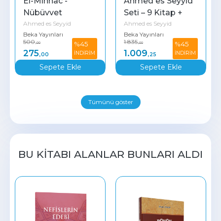
El-Minhac - 
Ahmed es Seyyid 
Nübüvvet 
Seti – 9 Kitap + 
Ahmed es Seyyid
Ahmed es Seyyid
Mirasından Amel 
Ajanda
Beka Yayınları
Beka Yayınları
İlkeleri + Ajanda
500
1.835
%45
%45
,00
,00
275
1.009
İNDİRİM
İNDİRİM
,00
,25
Sepete Ekle
Sepete Ekle
Tümünü göster
BU KITABI ALANLAR BUNLARI ALDI